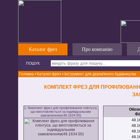
Каталог фрез
Про компанію
Д
ПОШУК
Головна
•
Каталог фрез
•
Інструмент для дерев'яного будівництва
КОМПЛЕКТ ФРЕЗ ДЛЯ ПРОФІЛЮВАНН
ЗА
1. Комплект фрез для профілювання плінтуса,
Обоз
що виготовляється за індивідуальним
фр
замовленням(48.1634.00)
48.1
48.1
48.1
48.1